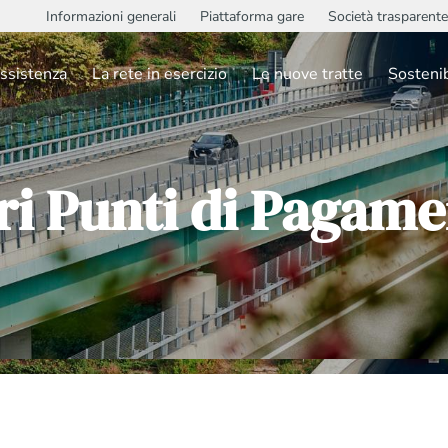
Informazioni generali
Piattaforma gare
Società trasparente
ssistenza
La rete in esercizio
Le nuove tratte
Sostenib
ri Punti di Pagam