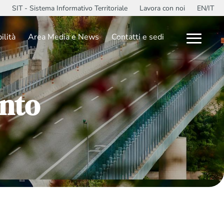
SIT - Sistema Informativo Territoriale
Lavora con noi
EN/IT
ilità
Area Media e News
Contatti e sedi
ento