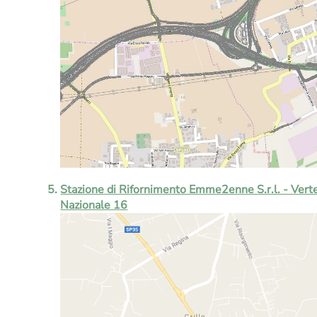
Stazione di Rifornimento Emme2enne S.r.l. - Vert
Nazionale 16