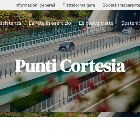
Informazioni generali
Piattaforma gare
Società trasparente
ssistenza
La rete in esercizio
Le nuove tratte
Sostenib
Punti Cortesia