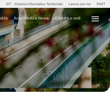
SIT - Sistema Informativo Territoriale
Lavora con noi
EN/IT
ilità
Area Media e News
Contatti e sedi