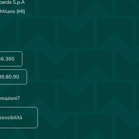
arda S.p.A
Milano (MI)
36.360
89.80.90
rmazioni?
cessibilità