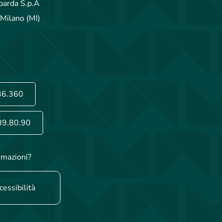
arda S.p.A
Milano (MI)
36.360
89.80.90
rmazioni?
cessibilità