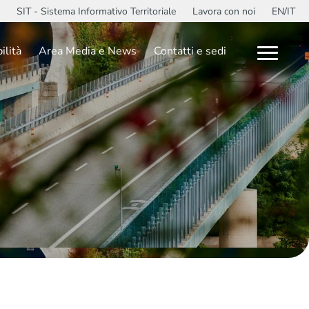
SIT - Sistema Informativo Territoriale
Lavora con noi
EN/IT
ilità
Area Media e News
Contatti e sedi