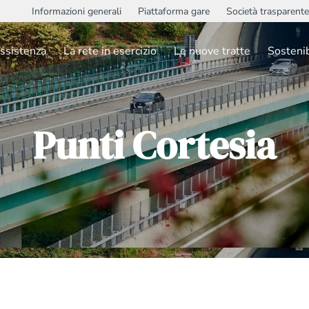
Informazioni generali
Piattaforma gare
Società trasparente
ssistenza
La rete in esercizio
Le nuove tratte
Sostenib
Punti Cortesia