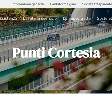
Informazioni generali
Piattaforma gare
Società trasparente
ssistenza
La rete in esercizio
Le nuove tratte
Sostenib
Punti Cortesia