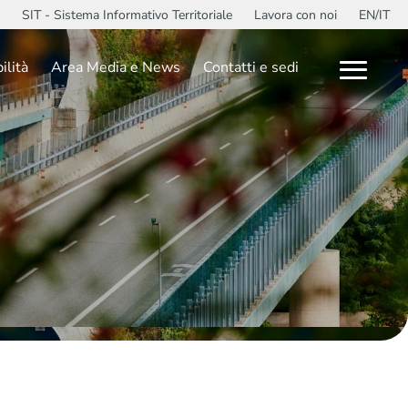
SIT - Sistema Informativo Territoriale
Lavora con noi
EN/IT
ilità
Area Media e News
Contatti e sedi