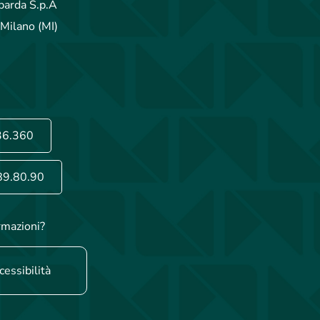
arda S.p.A
Milano (MI)
36.360
89.80.90
rmazioni?
cessibilità