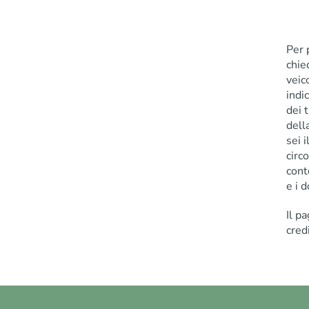
Per 
chie
veic
indi
dei t
dell
sei i
circ
cont
e i 
Il p
cred