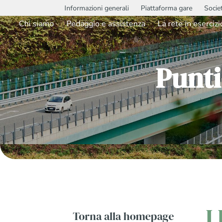
Informazioni generali
Piattaforma gare
Socie
Chi siamo
Pedaggio e assistenza
La rete in esercizi
Punti
I
Torna alla homepage