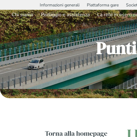
Informazioni generali
Piattaforma gare
Socie
Chi siamo
Pedaggio e assistenza
La rete in esercizi
Punti
I
Torna alla homepage