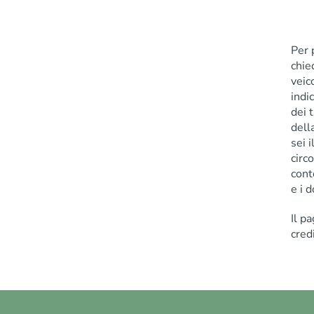
Per 
chie
veic
indi
dei t
dell
sei i
circ
cont
e i 
Il p
cred